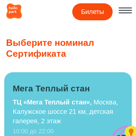
Билеты
Дешевле, чем в парке
→
Выберите номинал
Сертификата
Мега Теплый стан
ТЦ «Мега Теплый стан»,
Москва,
Калужское шоссе 21 км, детская
галерея, 2 этаж
10:00 до 22:00
+7 903 005-52-25
mega-ts@hello-park.ru
Ривьера
ТРЦ «Ривьера»,
Москва,